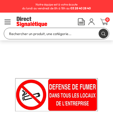
Notre équipe est à votre écoute
du lundi au vendredi de 8h à 18h au
03 28 40 28 40
0