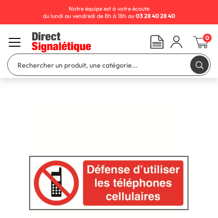
Notre équipe est à votre écoute
du lundi au vendredi de 8h à 18h au
03 28 40 28 40
0