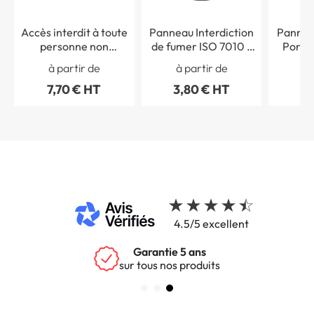
Accès interdit à toute
Panneau Interdiction
Pannea
personne non
de fumer ISO 7010 -
Portab
autorisée - STF 3228S
P002
ISO 
à partir de
à partir de
à 
7,70 € HT
3,80 € HT
3,
4.5/5 excellent
Garantie 5 ans
sur tous nos produits