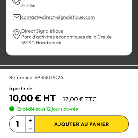
8h à 18h
contact@direct-signaletique.com
Direct Signalétique
Parc d'activités économiques de la Creule
59190 Hazebrouck
Conditions Générales de Vente
Politique de confidentialité
Reference:
SP35807026
Personnaliser les cookies
Gestion des cookies
Mentions légales
Plan du site
à partir de
10,00 € HT
12,00 € TTC
Paiement 100% sécurisé :
Expédié sous 12 jours ouvrés
AJOUTER AU PANIER
Site réservé aux professionnels