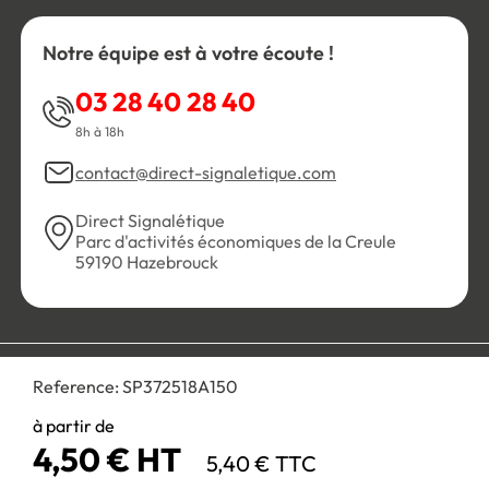
Notre équipe est à votre écoute !
03 28 40 28 40
8h à 18h
contact@direct-signaletique.com
Direct Signalétique
Parc d'activités économiques de la Creule
59190 Hazebrouck
Conditions Générales de Vente
Politique de confidentialité
Reference:
SP372518A150
Personnaliser les cookies
Gestion des cookies
Mentions légales
Plan du site
à partir de
4,50 € HT
5,40 € TTC
Paiement 100% sécurisé :