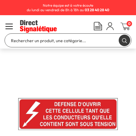
Notre équipe est à votre écoute
du lundi au vendredi de 8h à 18h au
03 28 40 28 40
0