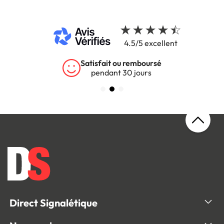
4.5/5 excellent
rsé
Garantie 5 ans
s
sur tous nos produits
Direct Signalétique