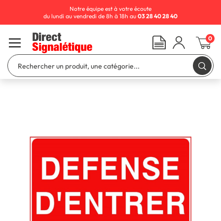
Notre équipe est à votre écoute
du lundi au vendredi de 8h à 18h au
03 28 40 28 40
0