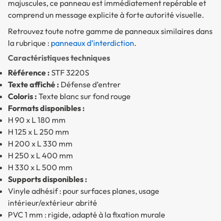
majuscules, ce panneau est immédiatement repérable et
comprend un message explicite à forte autorité visuelle.
Retrouvez toute notre gamme de panneaux similaires dans
la rubrique :
panneaux d’interdiction
.
Caractéristiques techniques
Référence :
STF 3220S
Texte affiché :
Défense d’entrer
Coloris :
Texte blanc sur fond rouge
Formats disponibles :
H 90 x L 180 mm
H 125 x L 250 mm
H 200 x L 330 mm
H 250 x L 400 mm
H 330 x L 500 mm
Supports disponibles :
Vinyle adhésif : pour surfaces planes, usage
intérieur/extérieur abrité
PVC 1 mm : rigide, adapté à la fixation murale