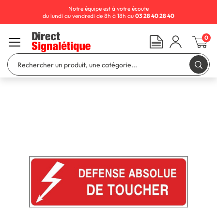
Notre équipe est à votre écoute
du lundi au vendredi de 8h à 18h au
03 28 40 28 40
0