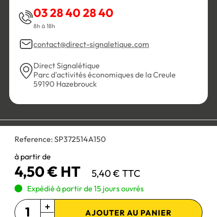
03 28 40 28 40
8h à 18h
contact@direct-signaletique.com
Direct Signalétique
Parc d'activités économiques de la Creule
59190 Hazebrouck
Conditions Générales de Vente
Politique de confidentialité
Reference:
SP372514A150
Personnaliser les cookies
Gestion des cookies
Mentions légales
Plan du site
à partir de
4,50 € HT
5,40 € TTC
Paiement 100% sécurisé :
Expédié à partir de 15 jours ouvrés
AJOUTER AU PANIER