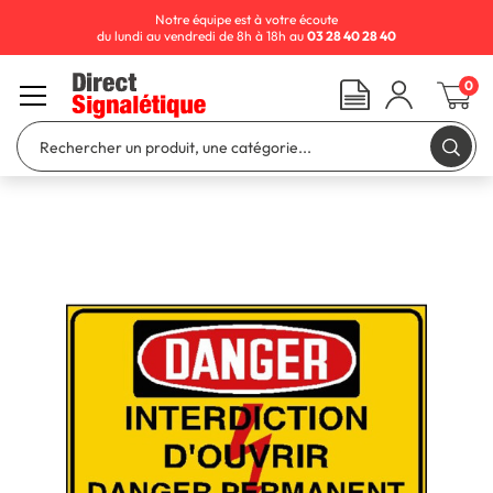
Notre équipe est à votre écoute
du lundi au vendredi de 8h à 18h au
03 28 40 28 40
0