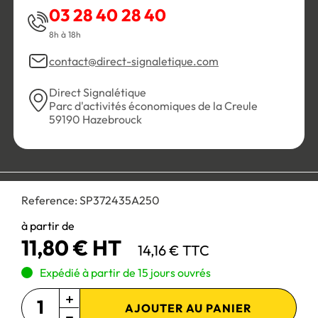
03 28 40 28 40
8h à 18h
contact@direct-signaletique.com
Direct Signalétique
Parc d'activités économiques de la Creule
59190 Hazebrouck
Conditions Générales de Vente
Politique de confidentialité
Reference:
SP372435A250
Personnaliser les cookies
Gestion des cookies
Mentions légales
Plan du site
à partir de
11,80 € HT
14,16 € TTC
Paiement 100% sécurisé :
Expédié à partir de 15 jours ouvrés
AJOUTER AU PANIER
Site réservé aux professionnels