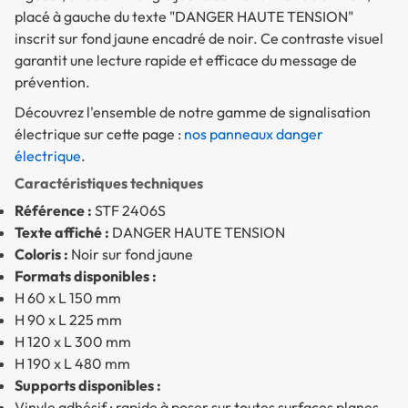
placé à gauche du texte "DANGER HAUTE TENSION"
inscrit sur fond jaune encadré de noir. Ce contraste visuel
garantit une lecture rapide et efficace du message de
prévention.
Découvrez l'ensemble de notre gamme de signalisation
électrique sur cette page :
nos panneaux danger
électrique
.
Caractéristiques techniques
Référence :
STF 2406S
Texte affiché :
DANGER HAUTE TENSION
Coloris :
Noir sur fond jaune
Formats disponibles :
H 60 x L 150 mm
H 90 x L 225 mm
H 120 x L 300 mm
H 190 x L 480 mm
Supports disponibles :
Vinyle adhésif : rapide à poser sur toutes surfaces planes