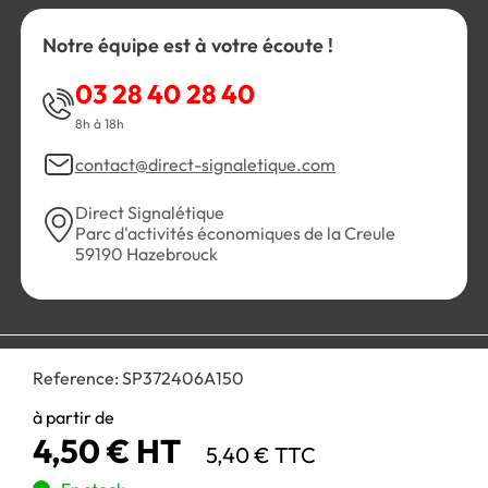
Notre équipe est à votre écoute !
03 28 40 28 40
8h à 18h
contact@direct-signaletique.com
Direct Signalétique
Parc d'activités économiques de la Creule
59190 Hazebrouck
Conditions Générales de Vente
Politique de confidentialité
Reference:
SP372406A150
Personnaliser les cookies
Gestion des cookies
Mentions légales
Plan du site
à partir de
4,50 € HT
5,40 € TTC
Paiement 100% sécurisé :