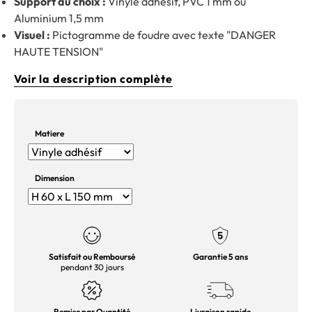
Support au choix :
Vinyle adhésif, PVC 1 mm ou
Aluminium 1,5 mm
Visuel :
Pictogramme de foudre avec texte "DANGER
HAUTE TENSION"
Voir la description complète
Matiere
Dimension
Satisfait ou Remboursé
Garantie 5 ans
pendant 30 jours
Remise par Quantité
Livraison rapide