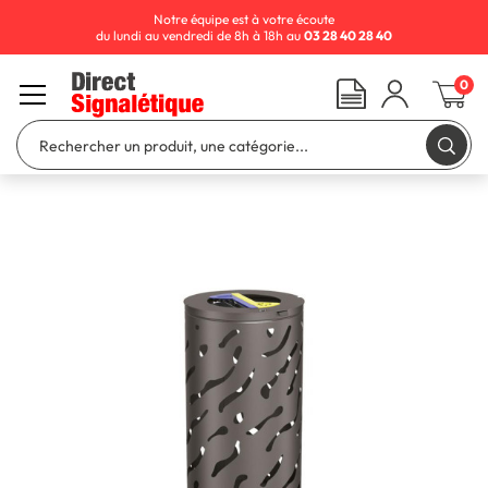
Notre équipe est à votre écoute
du lundi au vendredi de 8h à 18h au
03 28 40 28 40
0