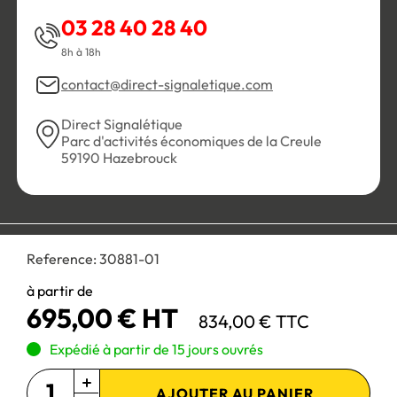
03 28 40 28 40
8h à 18h
contact@direct-signaletique.com
Direct Signalétique
Parc d'activités économiques de la Creule
59190 Hazebrouck
Conditions Générales de Vente
Politique de confidentialité
Reference:
30881-01
Personnaliser les cookies
Gestion des cookies
Mentions légales
Plan du site
à partir de
695,00 € HT
834,00 € TTC
Paiement 100% sécurisé :
Expédié à partir de 15 jours ouvrés
AJOUTER AU PANIER