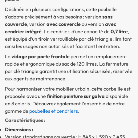
Déclinée en plusieurs configurations, cette poubelle
s’adapte précisément à vos besoins : version
sans
couvercle
, version
avec couvercle
ou version
avec
cendrier intégré
. Le cendrier, d’une capacité de
0,7 litre
,
est équipé d’un tiroir verrouillable par clé triangle, limitant
ainsi les usages non autorisés et facilitant l’entretien.
Le
vidage par porte frontale
permet un remplacement
rapide et ergonomique du sac de 120 litres. La fermeture
par clé triangle garantit une utilisation sécurisée, réservée
aux agents de maintenance.
Pour harmoniser votre mobilier urbain, cette corbeille est
proposée avec une
finition peinture sur galva
disponible
en 8 coloris. Découvrez également l’ensemble de notre
gamme de
poubelles et cendriers
.
Caractéristiques :
Dimensions :
Version standard sans couvercle : H 845 x L 590 x P 435