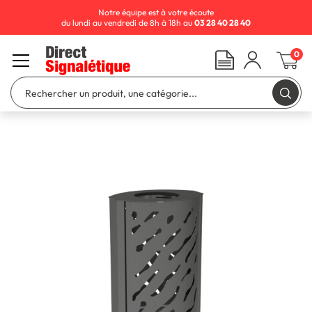
Notre équipe est à votre écoute
du lundi au vendredi de 8h à 18h au
03 28 40 28 40
0