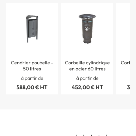
Cendrier poubelle -
Corbeille cylindrique
Corbei
50 litres
en acier 60 litres
à partir de
à partir de
à 
588,00 € HT
452,00 € HT
383