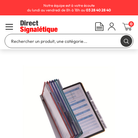
Notre équipe est à votre écoute
du lundi au vendredi de 8h à 18h au
03 28 40 28 40
0