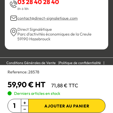
03 28 40 28 40
8h à 18h
contact@direct-signaletique.com
Direct Signalétique
Parc d'activités économiques de la Creule
59190 Hazebrouck
Conditions Générales de Vente
Politique de confidentialité
Personnaliser les cookies
Gestion des cookies
Reference:
28578
Mentions légales
Plan du site
59,90 € HT
71,88 € TTC
Paiement 100% sécurisé :
Derniers articles en stock
AJOUTER AU PANIER
Site réservé aux professionnels