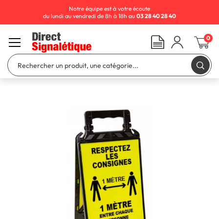
Notre équipe est à votre écoute
du lundi au vendredi de 8h à 18h au
03 28 40 28 40
0