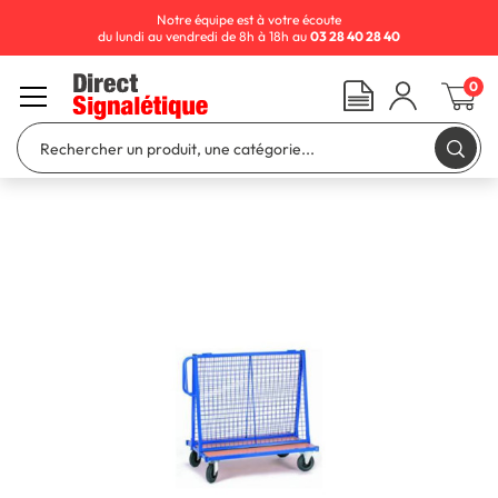
Notre équipe est à votre écoute
du lundi au vendredi de 8h à 18h au
03 28 40 28 40
0