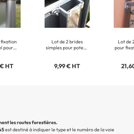
 fixation
Lot de 2 brides
Lot de 
el pour
simples pour poteau
pour fixa
onds de Ø
rectangulaire 40 x
de pannea
15 mm
80 mm
 € HT
9,99 € HT
21,6
ent les routes forestières.
45
est destiné à indiquer le type et le numéro de la voie