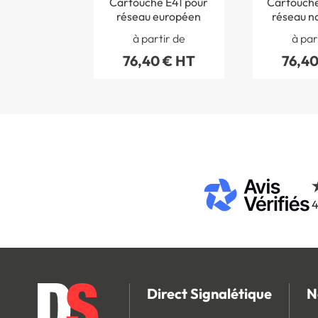
Cartouche E41 pour
Cartouche
réseau européen
réseau na
autor
à partir de
à par
76,40 € HT
76,40
4
Direct Signalétique
N