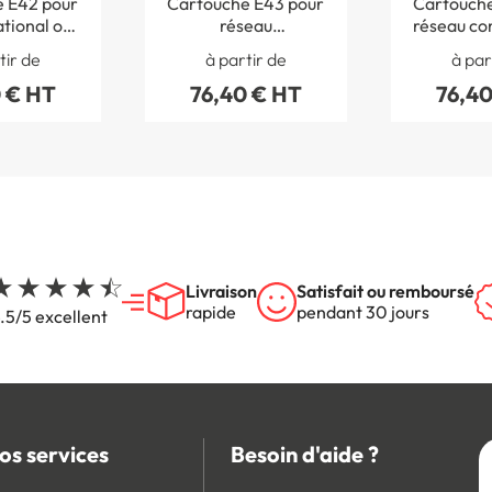
 E42 pour
Cartouche E43 pour
Cartouche
tional ou
réseau
réseau co
outier
départemental
ru
tir de
à partir de
à par
 € HT
76,40 € HT
76,40
Livraison
Satisfait ou remboursé
rapide
pendant 30 jours
.5/5 excellent
os services
Besoin d'aide ?