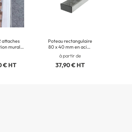
2 attaches
Poteau rectangulaire
tion murale
80 x 40 mm en acier
ux routiers
galva avec bouchon
à partir de
obturateur
0 € HT
37,90 € HT