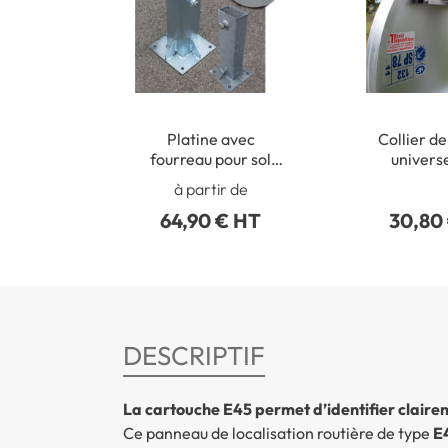
Platine avec
Collier de
fourreau pour sol
univers
béton
poteaux r
à partir de
50 à 2
64,90 € HT
30,80
DESCRIPTIF
La cartouche E45 permet d’identifier clairem
Ce panneau de localisation routière de type
E