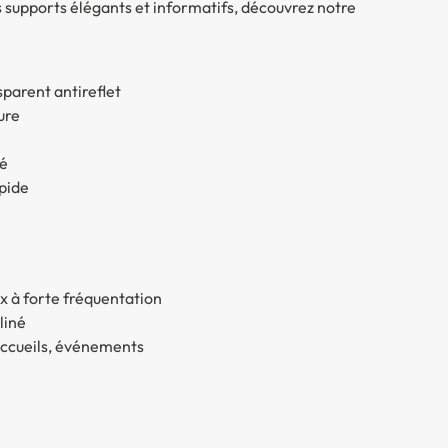
upports élégants et informatifs, découvrez notre
sparent antireflet
ure
té
pide
x à forte fréquentation
liné
 accueils, événements