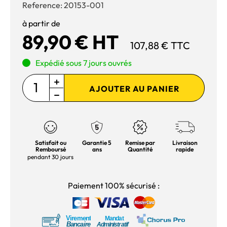
Reference:
20153-001
à partir de
89,90 € HT
107,88 € TTC
Expédié sous 7 jours ouvrés
AJOUTER AU PANIER
Satisfait ou
Garantie 5
Remise par
Livraison
Remboursé
ans
Quantité
rapide
pendant 30 jours
Paiement 100% sécurisé :