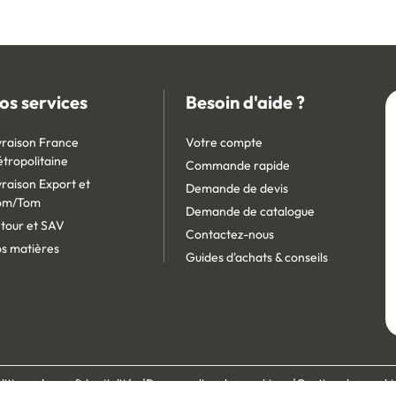
os services
Besoin d'aide ?
vraison France
Votre compte
tropolitaine
Commande rapide
vraison Export et
Demande de devis
om/Tom
Demande de catalogue
tour et SAV
Contactez-nous
s matières
Guides d'achats & conseils
litique de confidentialité
Personnaliser les cookies
Gestion des cooki