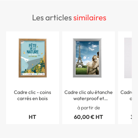
les articles
similaires
Cadre clic - coins
Cadre clic alu étanche
Cadre cl
carrés en bois
waterproof et
ave
sécurisé
à partir de
à 
HT
60,00 € HT
33