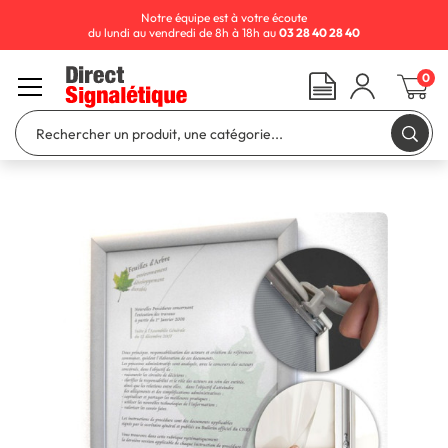
Notre équipe est à votre écoute
du lundi au vendredi de 8h à 18h au
03 28 40 28 40
0