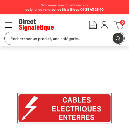
Notre équipe est à votre écoute
du lundi au vendredi de 8h à 18h au
03 28 40 28 40
0