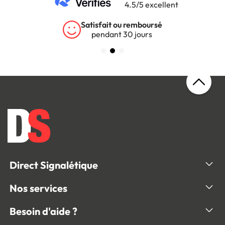
4.5/5 excellent
sfait ou remboursé
Garan
endant 30 jours
sur tous
Direct Signalétique
Nos services
Besoin d'aide ?