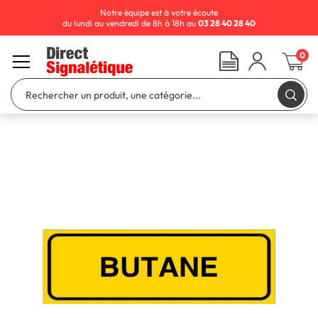
Notre équipe est à votre écoute
du lundi au vendredi de 8h à 18h au
03 28 40 28 40
0