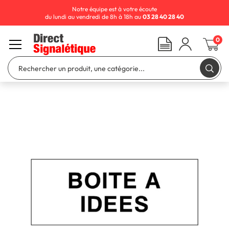
Notre équipe est à votre écoute
du lundi au vendredi de 8h à 18h au
03 28 40 28 40
0