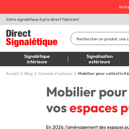
Notre
Votre signalétique à prix direct fabricant
Signalétique
Signalisation
intérieure
extérieure
Accueil
Blog
Conseils et astuces
Mobilier pour collectivit
Mobilier pour
vos
espaces p
En 2026, l'aménagement des espaces publ