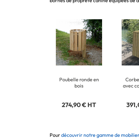
bornes de propreté canine équipées de di
Poubelle ronde en
Corbei
bois
avec c
274,90 € HT
391
Pour
découvrir notre gamme de mobilier 