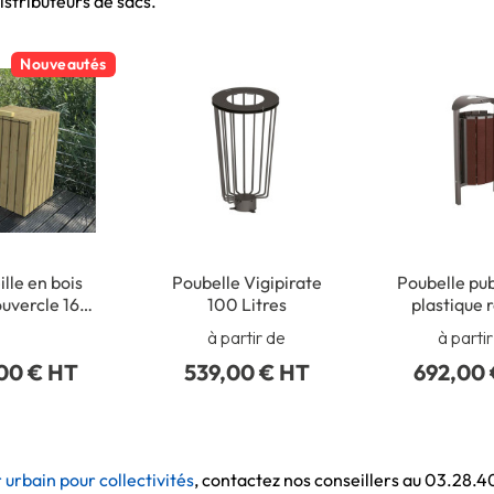
stributeurs de sacs.
Nouveautés
lle en bois
Poubelle Vigipirate
Poubelle pub
ouvercle 160
100 Litres
plastique 
litres
à partir de
à parti
,00 € HT
539,00 € HT
692,00
urbain pour collectivités
, contactez nos conseillers au 03.28.