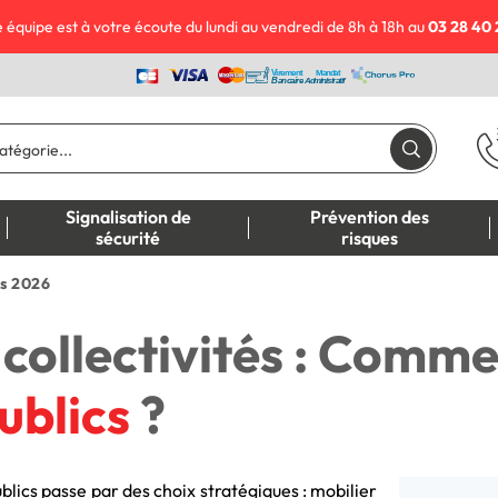
 équipe est à votre écoute du lundi au vendredi de 8h à 18h au
03 28 40 
Signalisation de
Prévention des
sécurité
risques
és 2026
 collectivités : Com
ublics
?
ics passe par des choix stratégiques : mobilier