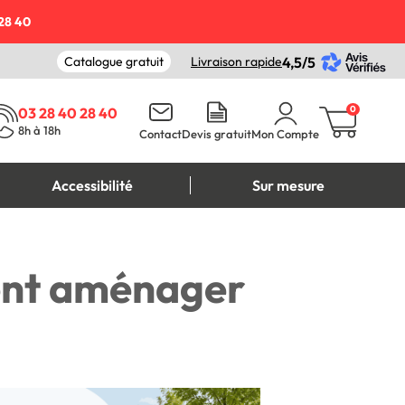
28 40
Catalogue gratuit
Livraison rapide
4,5/5
0
03 28 40 28 40
8h à 18h
Contact
Devis gratuit
Mon Compte
Accessibilité
Sur mesure
ment aménager