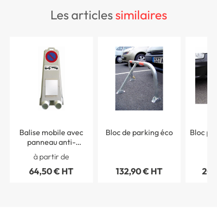
les articles
similaires
Balise mobile avec
Bloc de parking éco
Bloc pa
panneau anti-
stationnement
à partir de
à 
64,50 € HT
132,90 € HT
209