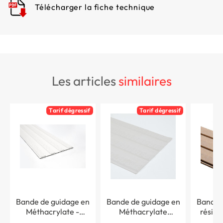
Télécharger la fiche technique
les articles
similaires
Tarif dégressif
Tarif dégressif
Bande de guidage en
Bande de guidage en
Bande 
Méthacrylate -
Méthacrylate
résine
Extérieur - Adhésif
Extérieur - A coller
colle