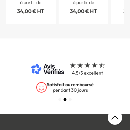
à partir de
à partir de
à 
épais
34,00 € HT
34,00 € HT
39
4.5/5 excellent
Garantie 5 ans
sur tous nos produits