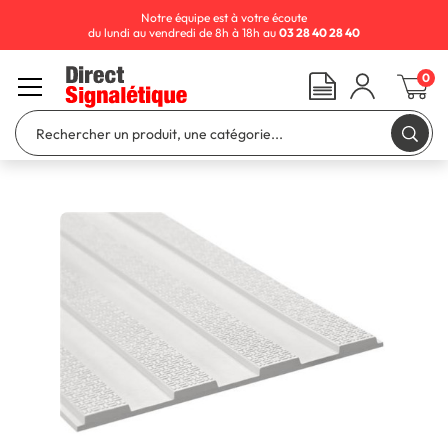
Notre équipe est à votre écoute
du lundi au vendredi de 8h à 18h au
03 28 40 28 40
0