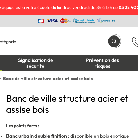
 équipe est à votre écoute du lundi au vendredi de 8h à 18h au
03 28 40 
Signalisation de
Prévention des
sécurité
risques
Banc de ville structure acier et assise bois
Banc de ville structure acier et
assise bois
Les points forts :
Banc urbain double finition :
disponible en bois exotique