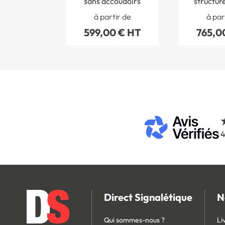
sans accoudoirs
structure
assise p
à partir de
à par
rec
599,00 € HT
765,0
4
Direct Signalétique
N
Qui sommes-nous ?
Li