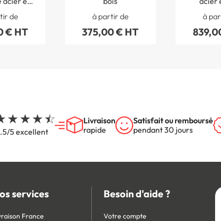
 acier et
bois
acier 
lastique
tir de
à partir de
à par
yclé
0 € HT
375,00 € HT
839,0
Livraison
Satisfait ou remboursé
rapide
pendant 30 jours
.5/5 excellent
os services
Besoin d'aide ?
vraison France
Votre compte