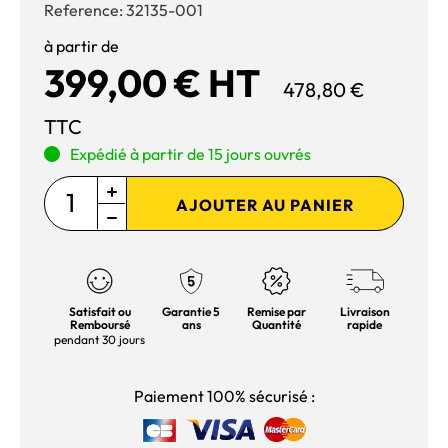
Reference:
32135-001
à partir de
399,00 € HT
478,80 €
TTC
Expédié à partir de 15 jours ouvrés
AJOUTER AU PANIER
Satisfait ou
Garantie 5
Remise par
Livraison
Remboursé
ans
Quantité
rapide
pendant 30 jours
Paiement 100% sécurisé :