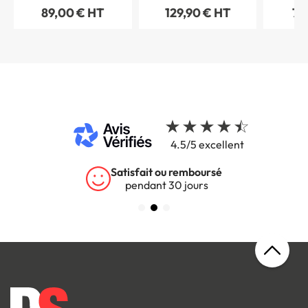
89,00 € HT
129,90 € HT
79
4.5/5 excellent
Garantie 5 ans
sur tous nos produits