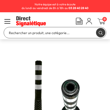
Notre équipe est à votre écoute
du lundi au vendredi de 8h à 18h au
03 28 40 28 40
0