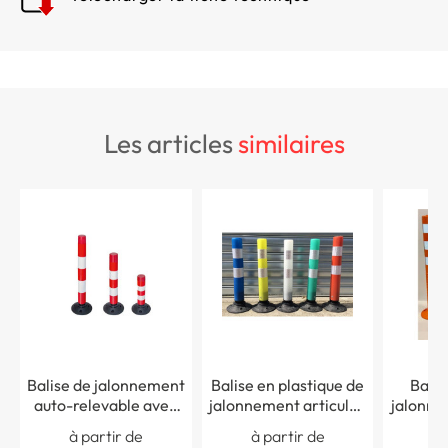
les articles
similaires
Balise de jalonnement
Balise en plastique de
Balis
auto-relevable avec
jalonnement articulée
jalonne
base en caoutchouc
avec base en
Ø
à partir de
à partir de
à 
recyclé
caoutchouc recyclé