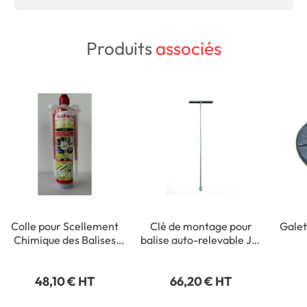
Produits
associés
Colle pour Scellement
Clé de montage pour
Galet
Chimique des Balises
balise auto-relevable J11,
Autorelevables
J12 et K5D
48,10 € HT
66,20 € HT