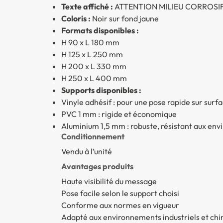
Texte affiché :
ATTENTION MILIEU CORROSI
Coloris :
Noir sur fond jaune
Formats disponibles :
H 90 x L 180 mm
H 125 x L 250 mm
H 200 x L 330 mm
H 250 x L 400 mm
Supports disponibles :
Vinyle adhésif : pour une pose rapide sur surfa
PVC 1 mm : rigide et économique
Aluminium 1,5 mm : robuste, résistant aux en
Conditionnement
Vendu à l’unité
Avantages produits
Haute visibilité du message
Pose facile selon le support choisi
Conforme aux normes en vigueur
Adapté aux environnements industriels et ch