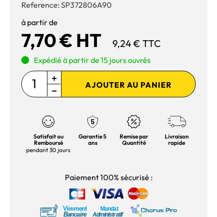
Reference:
SP372806A90
à partir de
7,70 € HT
9,24 € TTC
Expédié à partir de 15 jours ouvrés
AJOUTER AU PANIER
Satisfait ou
Garantie 5
Remise par
Livraison
Remboursé
ans
Quantité
rapide
pendant 30 jours
Paiement 100% sécurisé :