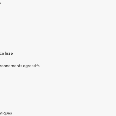
F
ce lisse
vironnements agressifs
imiques