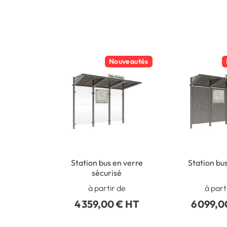
Nouveautés
Station bus en verre
Station bu
sécurisé
à partir de
à part
4 359,00 € HT
6 099,0