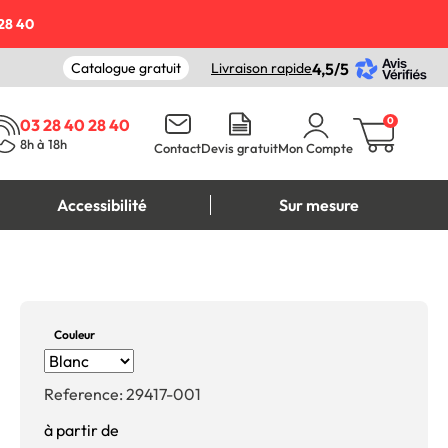
28 40
Catalogue gratuit
Livraison rapide
4,5/5
0
03 28 40 28 40
8h à 18h
Contact
Devis gratuit
Mon Compte
Accessibilité
Sur mesure
Couleur
Reference:
29417-001
à partir de