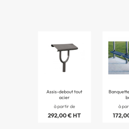
Assis-debout tout
Banquette
acier
b
à partir de
à par
292,00 € HT
172,0