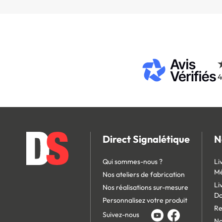
4
Direct Signalétique
N
Qui sommes-nous ?
Li
Mé
Nos ateliers de fabrication
Li
Nos réalisations sur-mesure
D
Personnalisez votre produit
Re
Suivez-nous
No