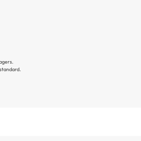
agers.
 standard.