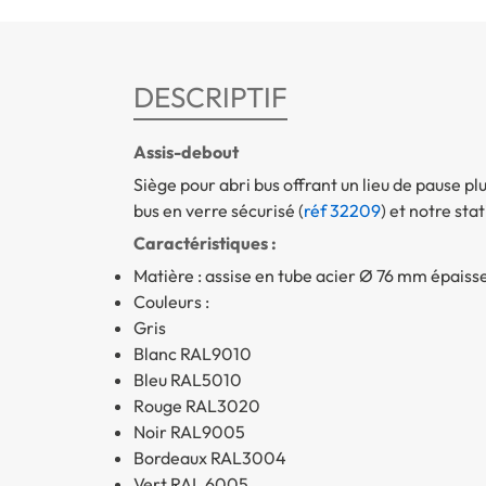
DESCRIPTIF
Assis-debout
Siège pour abri bus offrant un lieu de pause p
bus en verre sécurisé (
réf 32209
) et notre sta
Caractéristiques :
Matière : assise en tube acier Ø 76 mm épais
Couleurs :
Gris
Blanc RAL9010
Bleu RAL5010
Rouge RAL3020
Noir RAL9005
Bordeaux RAL3004
Vert RAL 6005