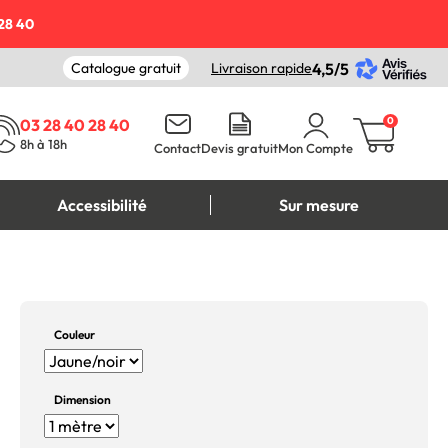
28 40
Catalogue gratuit
Livraison rapide
4,5/5
0
03 28 40 28 40
8h à 18h
Contact
Devis gratuit
Mon Compte
Accessibilité
Sur mesure
Couleur
Dimension