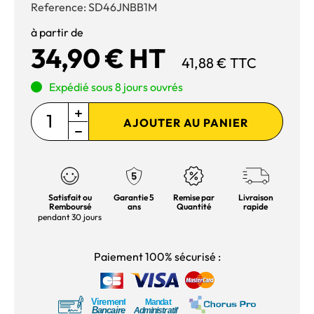
Reference:
SD46JNBB1M
à partir de
34,90 € HT
41,88 € TTC
Expédié sous 8 jours ouvrés
AJOUTER AU PANIER
Satisfait ou
Garantie 5
Remise par
Livraison
Remboursé
ans
Quantité
rapide
pendant 30 jours
Paiement 100% sécurisé :