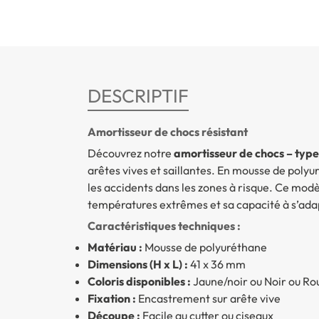
DESCRIPTIF
Amortisseur de chocs résistant
Découvrez notre
amortisseur de chocs – typ
arêtes vives et saillantes. En mousse de polyu
les accidents dans les zones à risque. Ce modèl
températures extrêmes et sa capacité à s’adap
Caractéristiques techniques :
Matériau :
Mousse de polyuréthane
Dimensions (H x L) :
41 x 36 mm
Coloris disponibles :
Jaune/noir ou Noir ou Ro
Fixation :
Encastrement sur arête vive
Découpe :
Facile au cutter ou ciseaux