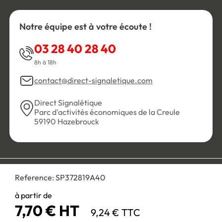
Notre équipe est à votre écoute !
03 28 40 28 40
8h à 18h
contact@direct-signaletique.com
Direct Signalétique
Parc d'activités économiques de la Creule
59190 Hazebrouck
Conditions Générales de Vente
Politique de confidentialité
Reference:
SP372819A40
Personnaliser les cookies
Gestion des cookies
Mentions légales
Plan du site
à partir de
7,70 € HT
9,24 € TTC
Paiement 100% sécurisé :