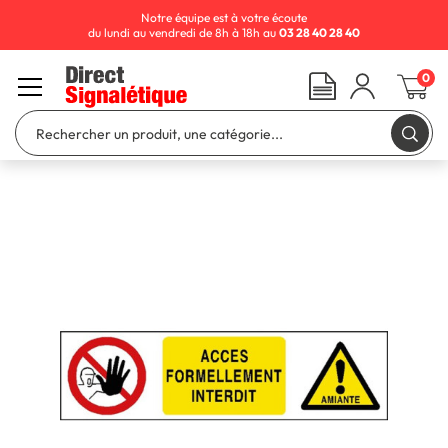
Notre équipe est à votre écoute
du lundi au vendredi de 8h à 18h au
03 28 40 28 40
0