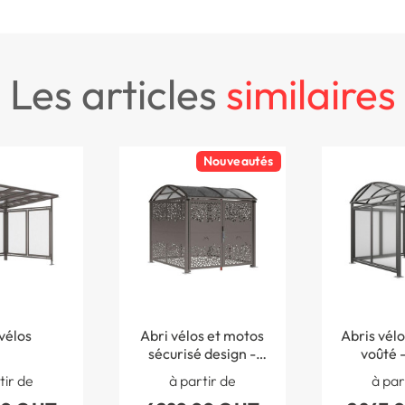
les articles
similaires
Nouveautés
vélos
Abri vélos et motos
Abris vélo
sécurisé design -
voûté 
Taille standard
for
tir de
à partir de
à par