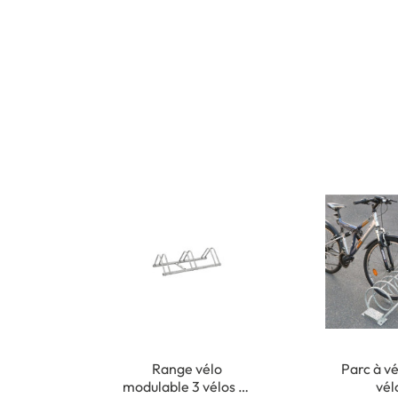
Range vélo
Parc à vé
modulable 3 vélos et
vél