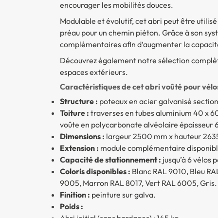
encourager les mobilités douces.
Modulable et évolutif, cet abri peut être uti
préau pour un chemin piéton. Grâce à son syst
complémentaires afin d’augmenter la capacit
Découvrez également notre sélection complè
espaces extérieurs.
Caractéristiques de cet abri voûté pour vélos
Structure :
poteaux en acier galvanisé sectio
Toiture :
traverses en tubes aluminium 40 x 60
voûte en polycarbonate alvéolaire épaisseur 
Dimensions :
largeur 2500 mm x hauteur 26
Extension :
module complémentaire disponibl
Capacité de stationnement :
jusqu’à 6 vélos p
Coloris disponibles :
Blanc RAL 9010, Bleu RA
9005, Marron RAL 8017, Vert RAL 6005, Gris.
Finition :
peinture sur galva.
Poids :
Abri initial (sans bardages) : 145 kg