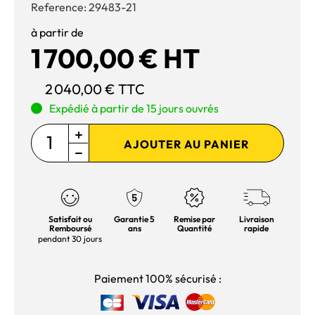
Reference:
29483-21
à partir de
1 700,00 € HT
2 040,00 € TTC
Expédié à partir de 15 jours ouvrés
AJOUTER AU PANIER
Satisfait ou
Garantie 5
Remise par
Livraison
Remboursé
ans
Quantité
rapide
pendant 30 jours
Paiement 100% sécurisé :