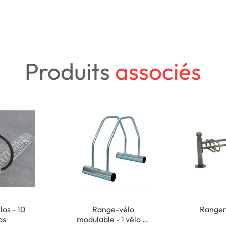
Produits
associés
los - 10
Range-vélo
Rangem
os
modulable - 1 vélo et