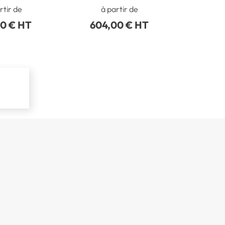
gonfleur vélo
rtir de
à partir de
00 € HT
604,00 € HT