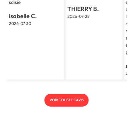
saisie
et 
THIERRY B.
La 
isabelle C.
le 
2026-07-28
cla
2026-07-30
re
soc
et 
pro
st
202
VOIR TOUS LES AVIS