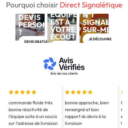
Pourquoi choisir
Direct Signalétique
NOTRE
BESOIN D'UN
ÉQUIPE
N°1
DEVIS
EST À
SIGNALÉTIQ
PERSONNALISÉ
VOTRE
SUR-MESUR
?
ÉCOUTE
JE DÉCOUVRE
DEVIS GRATUIT
APPELEZ-NOUS AU 03 28 40 28 40
Avis de nos clients
commande fluide très
bonne approche, bien
Co
bonne réactivité de
renseigné et bon
mes
l'équipe suite à un soucis
rapport du devis à la
est
sur l'adresse de livraison
livraison
l'e