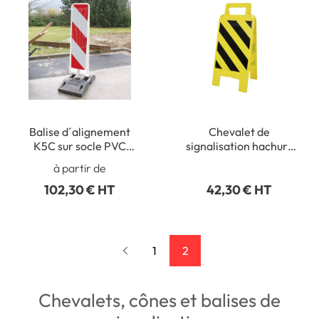
Balise d´alignement
Chevalet de
K5C sur socle PVC
signalisation hachuré
recyclé
Couleur Jaune et noir
à partir de
102,30 € HT
42,30 € HT
1
2
Chevalets, cônes et balises de