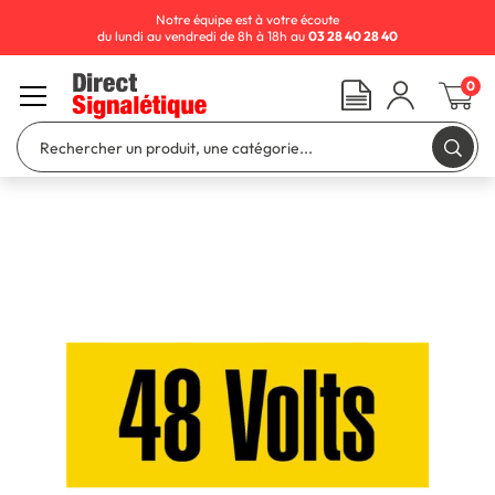
Notre équipe est à votre écoute
du lundi au vendredi de 8h à 18h au
03 28 40 28 40
0