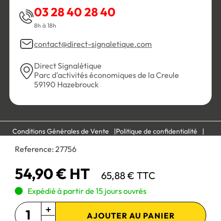
03 28 40 28 40
8h à 18h
contact@direct-signaletique.com
Direct Signalétique
Parc d'activités économiques de la Creule
59190 Hazebrouck
Conditions Générales de Vente
Politique de confidentialité
Personnaliser les cookies
Gestion des cookies
Reference:
27756
Mentions légales
Plan du site
54,90 € HT
65,88 € TTC
Paiement 100% sécurisé :
Expédié à partir de 15 jours ouvrés
AJOUTER AU PANIER
Site réservé aux professionnels