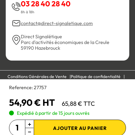
03 28 40 28 40
8h à 18h
contact@direct-signaletique.com
Direct Signalétique
Parc d'activités économiques de la Creule
59190 Hazebrouck
Conditions Générales de Vente
Politique de confidentialité
Personnaliser les cookies
Gestion des cookies
Reference:
27757
Mentions légales
Plan du site
54,90 € HT
65,88 € TTC
Paiement 100% sécurisé :
Expédié à partir de 15 jours ouvrés
AJOUTER AU PANIER
Site réservé aux professionnels