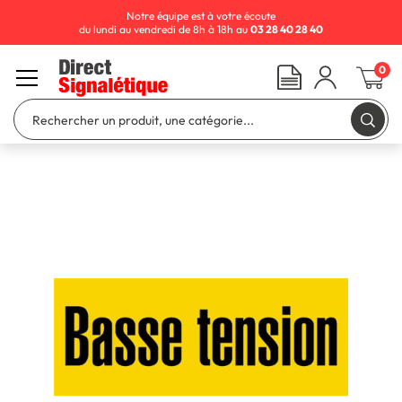
Notre équipe est à votre écoute
du lundi au vendredi de 8h à 18h au
03 28 40 28 40
0