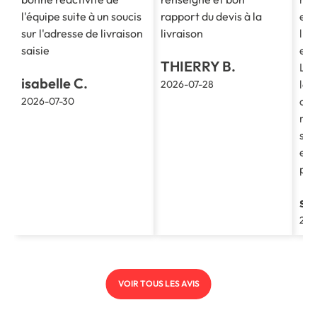
l'équipe suite à un soucis
rapport du devis à la
est
sur l'adresse de livraison
livraison
l'e
saisie
et 
THIERRY B.
La 
isabelle C.
le 
2026-07-28
cla
2026-07-30
re
soc
et 
pro
st
202
VOIR TOUS LES AVIS