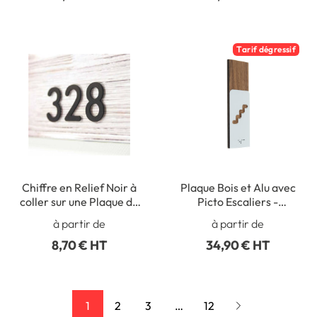
Tarif dégressif
Chiffre en Relief Noir à
Plaque Bois et Alu avec
coller sur une Plaque de
Picto Escaliers -
Porte - H 30 mm -
Gamme Wood Noyer®
à partir de
à partir de
Gamme Station
Dimension H 150 x L 50
8,70 € HT
34,90 € HT
mm
1
2
3
…
12