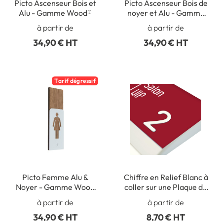
Picto Ascenseur Bois et
Picto Ascenseur Bois de
Alu - Gamme Wood®
noyer et Alu - Gamme
Wood Noyer®
à partir de
à partir de
34,90 € HT
34,90 € HT
Tarif dégressif
Picto Femme Alu &
Chiffre en Relief Blanc à
Noyer - Gamme Wood
coller sur une Plaque de
Noyer® Dimension H
Porte - H 30 mm -
à partir de
à partir de
148.5 x L 50 mm
Gamme Station
34,90 € HT
8,70 € HT