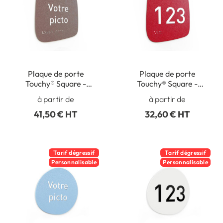
Plaque de porte
Plaque de porte
Touchy® Square -
Touchy® Square -
Pictogramme
Chiffre personnalisé
à partir de
à partir de
personnalisé - 120 x 120
jusqu’à 3 caractères -
41,50 € HT
32,60 € HT
mm - Relief et braille
120 x 120 mm - Relief et
braille
Tarif dégressif
Tarif dégressif
Personnalisable
Personnalisable