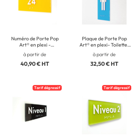
Numéro de Porte Pop
Plaque de Porte Pop
Art® en plexi -
Art® en plexi- Toilettes
Personnalisable -
Hommes -
à partir de
à partir de
Numéro Relief - H70 x
Pictogramme en relief -
40,90 € HT
32,50 € HT
L170 mm
H170 x L70 mm
Tarif dégressif
Tarif dégressif