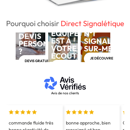
Pourquoi choisir
Direct Signalétique
NOTRE
BESOIN D'UN
ÉQUIPE
N°1
DEVIS
EST À
SIGNALÉTIQ
PERSONNALISÉ
VOTRE
SUR-MESUR
?
ÉCOUTE
JE DÉCOUVRE
DEVIS GRATUIT
APPELEZ-NOUS AU 03 28 40 28 40
Avis de nos clients
commande fluide très
bonne approche, bien
Co
bonne réactivité de
renseigné et bon
mes