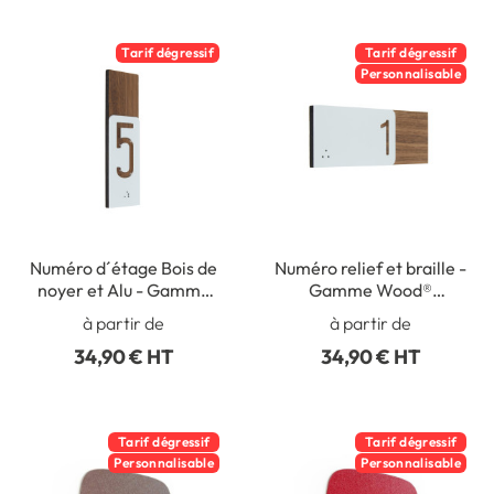
Tarif dégressif
Tarif dégressif
Personnalisable
Numéro d´étage Bois de
Numéro relief et braille -
noyer et Alu - Gamme
Gamme Wood®
Wood Noyer®
Dimension H 50 x L
à partir de
à partir de
148.5 mm Matière Alu &
34,90 € HT
34,90 € HT
Noyer
Tarif dégressif
Tarif dégressif
Personnalisable
Personnalisable