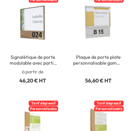
Signalétique de porte
Plaque de porte plate
modulable avec partie
personnalisable gamme
fixe numérotée -
Spring avec relief et
à partir de
Gamme Slide Couleurs
braille alu anodisé
46,20 € HT
56,60 € HT
Tarif dégressif
Tarif dégressif
Personnalisable
Personnalisable