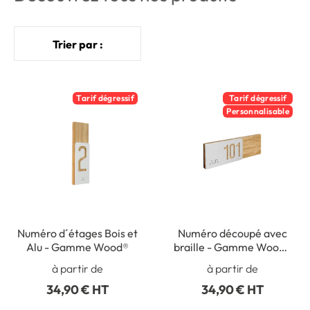
Trier par :
Tarif dégressif
Tarif dégressif
Personnalisable
Numéro d´étages Bois et
Numéro découpé avec
Alu - Gamme Wood®
braille - Gamme Wood®
Dimension H 50 x L
à partir de
à partir de
148.5 mm Matière Alu &
34,90 € HT
34,90 € HT
Bambou